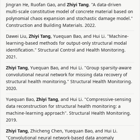
Jingran He, Ruofan Gao, and
Zhiyi Tang
. "A data-driven
multi-scale constitutive model of concrete material based on
polynomial chaos expansion and stochastic damage model."
Construction and Building Materials. 2022.
Dawei Liu,
Zhiyi Tang
, Yuequan Bao, and Hui Li. "Machine-
learning-based methods for output-only structural modal
identification." Structural Control and Health Monitoring.
2021.
Zhiyi Tang
, Yuequan Bao, and Hui Li. "Group sparsity-aware
convolutional neural network for missing data recovery of
structural health monitoring." Structural Health Monitoring.
2020.
Yuequan Bao,
Zhiyi Tang
, and Hui Li. "Compressive-sensing
data reconstruction for structural health monitoring: a
machine-learning approach". Structural Health Monitoring.
2019.
Zhiyi Tang
, Zhicheng Chen, Yuequan Bao, and Hui Li.
"Convolutional neural network-based data anomaly