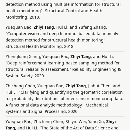
detection method using multiple information for structural
health monitoring". Structural Control and Health
Monitoring. 2018.
Yuequan Bao,
Zhiyi Tang
, Hui Li, and Yufeng Zhang.
"Computer vision and deep learning–based data anomaly
detection method for structural health monitoring".
Structural Health Monitoring. 2018.
Zhengliang Xiang, Yuequan Bao,
Zhiyi Tang
, and Hui Li.
"Deep reinforcement learning-based sampling method for
structural reliability assessment." Reliability Engineering &
System Safety. 2020.
Zhicheng Chen, Yuequan Bao,
Zhiyi Tang
, Jiahui Chen, and
Hui Li. "Clarifying and quantifying the geometric correlation
for probability distributions of inter-sensor monitoring data:
A functional data analytic methodology." Mechanical
Systems and Signal Processing. 2020.
Yuequan Bao, Zhicheng Chen, Shiyin Wei, Yang Xu,
Zhiyi
Tang
, and Hui Li. "The State of the Art of Data Science and