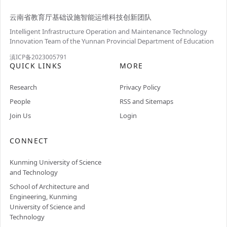
云南省教育厅基础设施智能运维科技创新团队
Intelligent Infrastructure Operation and Maintenance Technology
Innovation Team of the Yunnan Provincial Department of Education
滇ICP备2023005791
QUICK LINKS
MORE
Research
Privacy Policy
People
RSS and Sitemaps
Join Us
Login
CONNECT
Kunming University of Science
and Technology
School of Architecture and
Engineering, Kunming
University of Science and
Technology